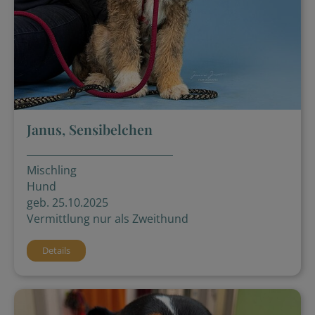
Janus, Sensibelchen
Mischling
Hund
geb. 25.10.2025
Vermittlung nur als Zweithund
Details