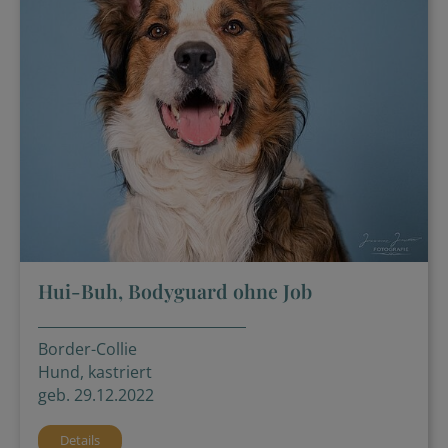
Hui-Buh, Bodyguard ohne Job
Border-Collie
Hund, kastriert
geb. 29.12.2022
Details