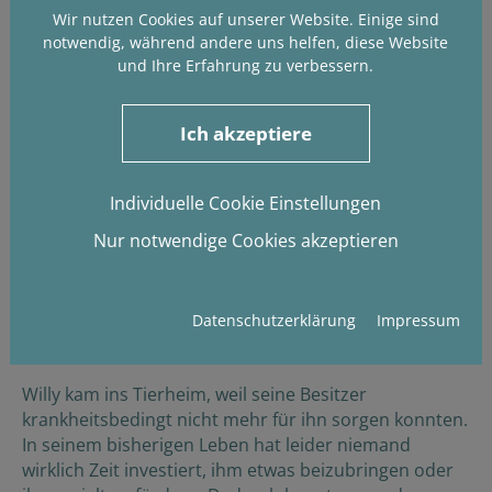
Wir nutzen Cookies auf unserer Website. Einige sind
notwendig, während andere uns helfen, diese Website
und Ihre Erfahrung zu verbessern.
Ich akzeptiere
Individuelle Cookie Einstellungen
Nur notwendige Cookies akzeptieren
Willy will eine echte Chance
Datenschutzerklärung
Impressum
Willy sucht Menschen, die ihm Sicherheit geben
Willy kam ins Tierheim, weil seine Besitzer
krankheitsbedingt nicht mehr für ihn sorgen konnten.
In seinem bisherigen Leben hat leider niemand
wirklich Zeit investiert, ihm etwas beizubringen oder