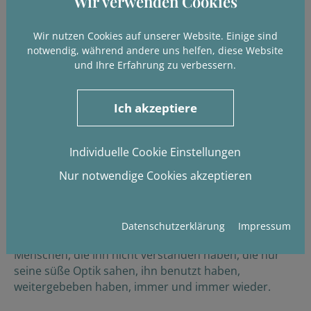
Wir verwenden Cookies
Wir nutzen Cookies auf unserer Website. Einige sind
notwendig, während andere uns helfen, diese Website
und Ihre Erfahrung zu verbessern.
Oskar - jetzt wird alles gut
Ich akzeptiere
Ein wunderschöner, süßer Hund? Oder ein
schwieriger Beisser??
Individuelle Cookie Einstellungen
Nun, Oskar ist beides, je nachdem welche Menschen
Nur notwendige Cookies akzeptieren
sich diese Frage stellen.
Fakt ist: Oskar hat vom Welpenalter an immer die
Datenschutzerklärung
Impressum
falschen Menschen getroffen.
Menschen, die ihn nicht verstanden haben, die nur
seine süße Optik sahen, ihn benutzt haben,
weitergebeben haben, immer und immer wieder.