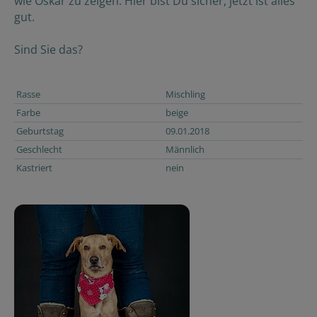
wie Oskar zu zeigen: Hier bist Du sicher, jetzt ist alles
gut.
Sind Sie das?
Rasse
Mischling
Farbe
beige
Geburtstag
09.01.2018
Geschlecht
Männlich
Kastriert
nein