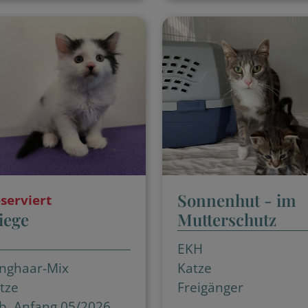
Sonnenhut - im
serviert
iege
Mutterschutz
EKH
nghaar-Mix
Katze
tze
Freigänger
b. Anfang 05/2026