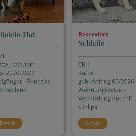
räulein Hut
Reserviert
Schleife
KH
tze, kastriert
EKH
b. 2020-2022
Katze
eigänger - Fundtier
geb. Anfang 05/2026
s Koblenz
Wohnungskatze -
Vermittlung nur mit
Schlips
Details
Details