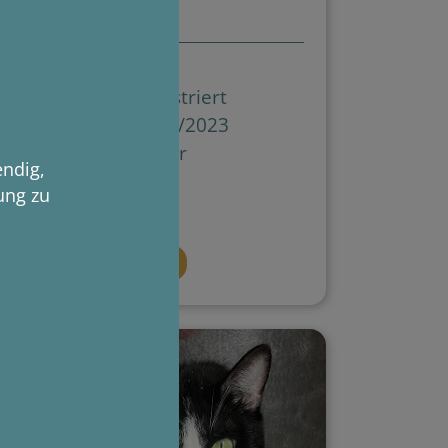
EKH
Katze, kastriert
geb. 2022/2023
Freigänger
endig,
ung zu
Details