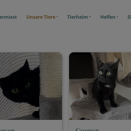
ermisst
Unsere Tiere
Tierheim
Helfen
S
lover
Cooper