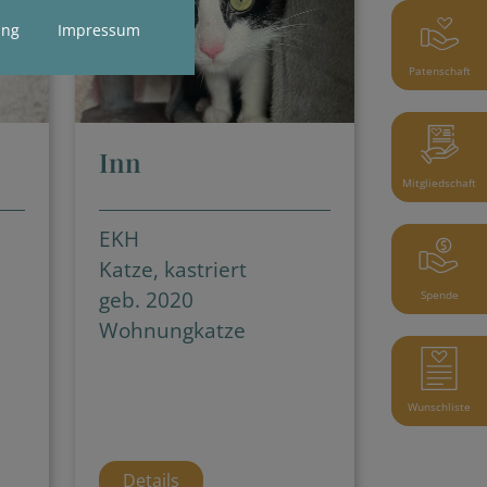
ung
Impressum
Patenschaft
Inn
Mitgliedschaft
EKH
Katze, kastriert
geb. 2020
Spende
Wohnungkatze
Wunschliste
Details