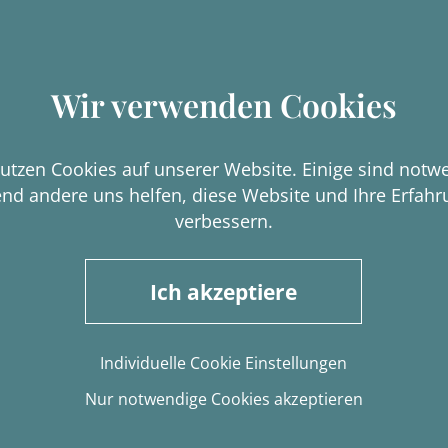
KH
EKH
Wir verwenden Cookies
tze, kastriert
Katze, kastriert
b. 2024
geb. Anfang 2025
rmittlung nur mit
Vermittlung nur mit
utzen Cookies auf unserer Website. Einige sind notw
oper - Freigänger
Clover zusammen -
nd andere uns helfen, diese Website und Ihre Erfahr
Freigänger
verbessern.
Details
Details
Ich akzeptiere
Individuelle Cookie Einstellungen
Nur notwendige Cookies akzeptieren