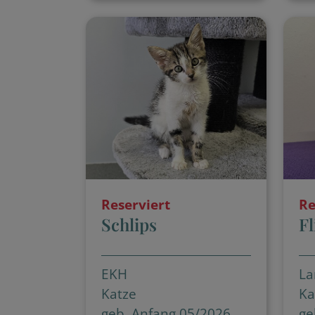
Reserviert
Re
Schlips
Fl
EKH
La
Katze
Ka
geb. Anfang 05/2026
ge