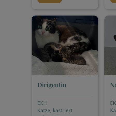
Dirigentin
N
EKH
E
Katze, kastriert
Ka