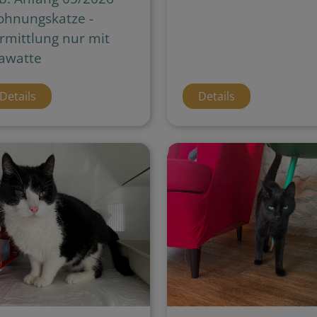
hnungskatze -
rmittlung nur mit
awatte
Details
Details