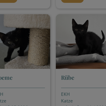
oeme
Rübe
KH
EKH
tze
Katze