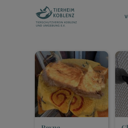
V
Rayna
C