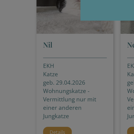
Nil
N
EKH
E
Katze
Ka
geb. 29.04.2026
ge
Wohnungskatze -
Wo
Vermittlung nur mit
Ve
einer anderen
ei
Jungkatze
Ju
Details