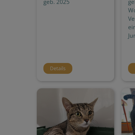
geb. 2025
ge
Wo
Ve
ei
Ju
Details