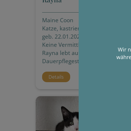
Maine Coon
E
Katze, kastriert
Ka
geb. 22.01.2023
ge
Keine Vermittlung!
Ve
Wir n
Rayna lebt auf einer
Co
währe
Dauerpflegestelle.
Details