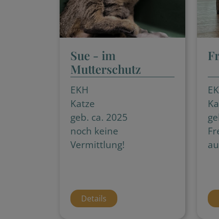
Sue - im
F
Mutterschutz
EKH
E
Katze
Ka
geb. ca. 2025
ge
noch keine
Fr
Vermittlung!
au
Details