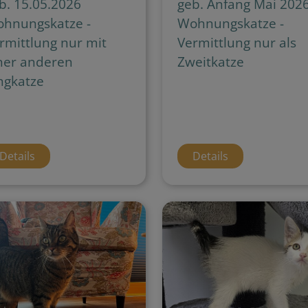
b. 15.05.2026
geb. Anfang Mai 202
hnungskatze -
Wohnungskatze -
rmittlung nur mit
Vermittlung nur als
ner anderen
Zweitkatze
ngkatze
Details
Details