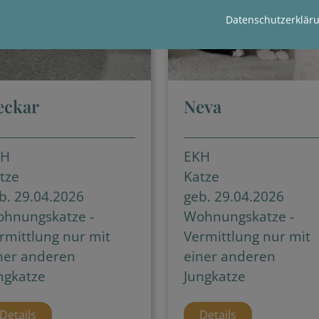
Datenschutzerklär
eckar
Neva
KH
EKH
tze
Katze
b. 29.04.2026
geb. 29.04.2026
hnungskatze -
Wohnungskatze -
rmittlung nur mit
Vermittlung nur mit
ner anderen
einer anderen
ngkatze
Jungkatze
Details
Details