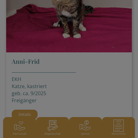
Anni-Frid
EKH
Katze, kastriert
geb. ca. 9/2025
Freigänger
Details
Patenschaft
Mitgliedschaft
Spende
Wunschliste