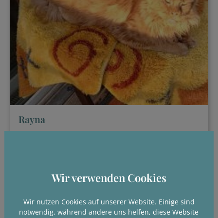
Rayna
Maine Coon
Katze, kastriert
geb. 22.01.2023
Wir verwenden Cookies
Keine Vermittlung! Rayna lebt auf einer
Dauerpflegestelle.
Wir nutzen Cookies auf unserer Website. Einige sind
notwendig, während andere uns helfen, diese Website
Details