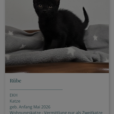
Rübe
EKH
Katze
geb. Anfang Mai 2026
Wohnungskatze - Vermittlung nur als Zweitkatze