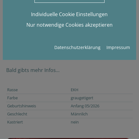
Individuelle Cookie Einstellungen
Nur notwendige Cookies akzeptieren
Martens
Datenschutzerklärung
Impressum
Reserviert
Bald gibts mehr Infos...
Rasse
EKH
Farbe
graugetigert
Geburtshinweis
Anfang 05/2026
Geschlecht
Männlich
Kastriert
nein