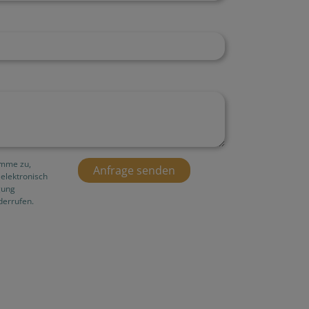
imme zu,
elektronisch
gung
derrufen.