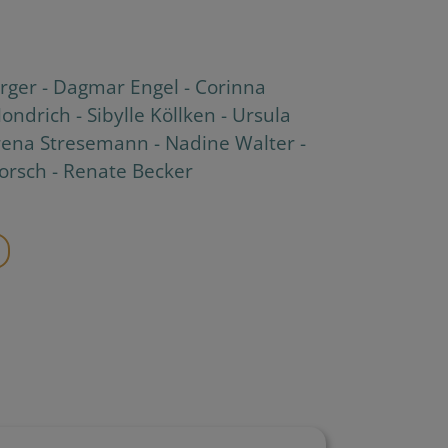
rger
-
Dagmar Engel
-
Corinna
Hondrich
-
Sibylle Köllken
-
Ursula
ena Stresemann
-
Nadine Walter
-
Dorsch
-
Renate Becker