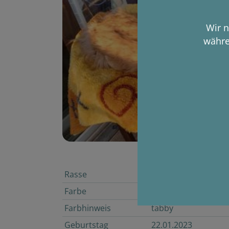
Wir n
währe
Rasse
Maine Coon
Farbe
Rot
Farbhinweis
tabby
Geburtstag
22.01.2023