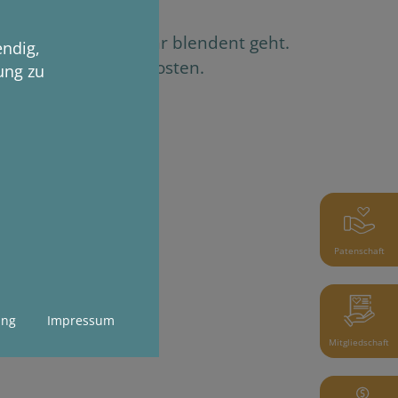
funden in dem es ihr blendent geht.
endig,
utter- und Tierarztkosten.
ung zu
Patenschaft
ung
Impressum
Mitgliedschaft