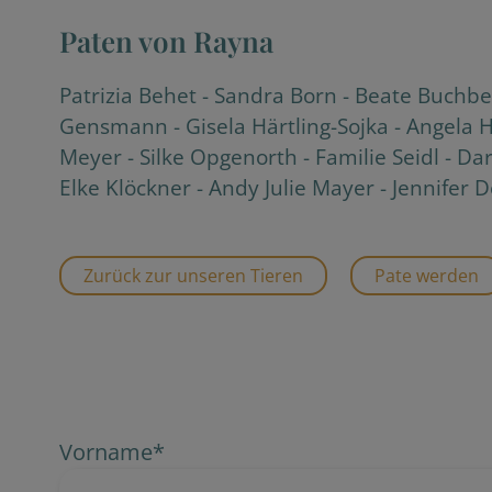
Paten von Rayna
Patrizia Behet
-
Sandra Born
-
Beate Buchbe
Gensmann
-
Gisela Härtling-Sojka
-
Angela 
Meyer
-
Silke Opgenorth
-
Familie Seidl
-
Dar
Elke Klöckner
-
Andy Julie Mayer
-
Jennifer 
Zurück zur unseren Tieren
Pate werden
Vorname
*