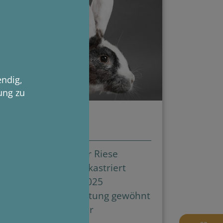
endig,
ung zu
Francis
Deutscher Riese
Kleintier, kastriert
geb. 08/2025
nt
Außenhaltung gewöhnt
- EC Träger