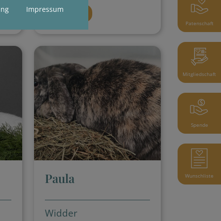
ung
Impressum
Details
Patenschaft
Mitgliedschaft
Spende
Paula
Wunschliste
Widder