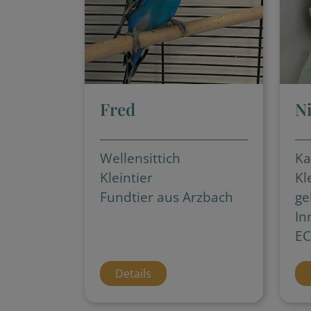
Fred
N
Wellensittich
Ka
Kleintier
Kl
Fundtier aus Arzbach
ge
In
EC
Details