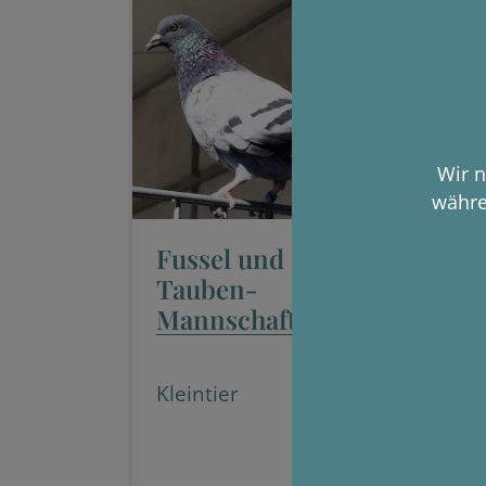
Wir n
währe
Fussel und die
We
Tauben-
Mannschaft
We
Kl
Kleintier
In