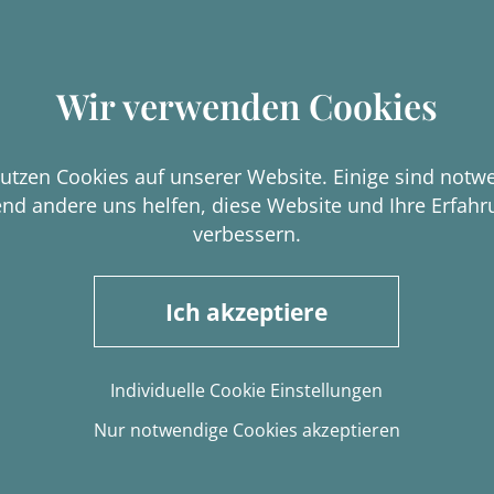
Wir verwenden Cookies
utzen Cookies auf unserer Website. Einige sind notw
nd andere uns helfen, diese Website und Ihre Erfahr
verbessern.
llensittiche
Diego
Ich akzeptiere
llensittich
Deutscher Riese
eintier
Kleintier, kastriert
Individuelle Cookie Einstellungen
nenvoliere gewöhnt
geb. 08/2025
Nur notwendige Cookies akzeptieren
Außenhaltung gewöh
- EC Träger