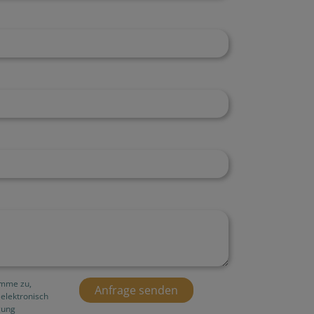
imme zu,
elektronisch
gung