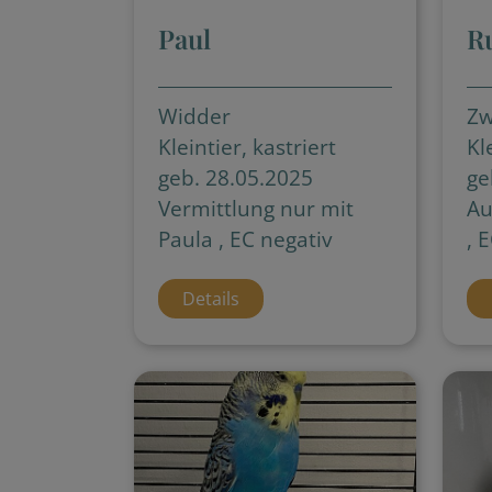
Paul
R
Widder
Zw
Kleintier, kastriert
Kl
geb. 28.05.2025
ge
Vermittlung nur mit
Au
Paula , EC negativ
, 
Details