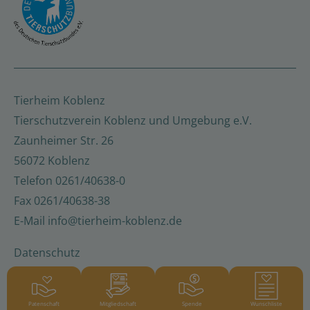
Tierheim Koblenz
Tierschutzverein Koblenz und Umgebung e.V.
Zaunheimer Str. 26
56072 Koblenz
Telefon
0261/40638-0
Fax
0261/40638-38
E-Mail
info@tierheim-koblenz.de
Datenschutz
Barrierefreiheitserklärung
Impressum
Patenschaft
Mitgliedschaft
Spende
Wunschliste