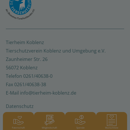
Tierheim Koblenz
Tierschutzverein Koblenz und Umgebung e.V.
Zaunheimer Str. 26
56072 Koblenz
Telefon
0261/40638-0
Fax
0261/40638-38
E-Mail
info@tierheim-koblenz.de
Datenschutz
Barrierefreiheitserklärung
Impressum
Patenschaft
Mitgliedschaft
Spende
Wunschliste