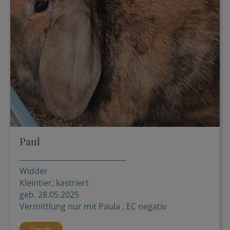
Paul
Widder
Kleintier, kastriert
geb. 28.05.2025
Vermittlung nur mit Paula , EC negativ
Details