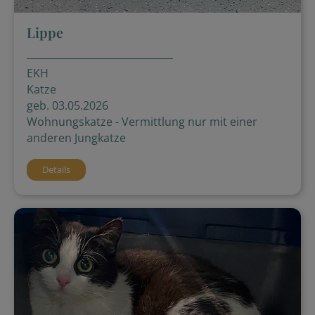
Lippe
EKH
Katze
geb. 03.05.2026
Wohnungskatze - Vermittlung nur mit einer
anderen Jungkatze
Details