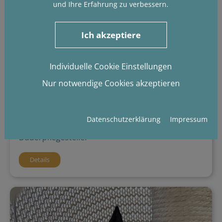
und Ihre Erfahrung zu verbessern.
Ich akzeptiere
Rayna
Individuelle Cookie Einstellungen
Nur notwendige Cookies akzeptieren
Maine Coon
Katze, kastriert
geb. 22.01.2023
Datenschutzerklärung
Impressum
Keine Vermittlung! Rayna lebt auf einer
Dauerpflegestelle.
Details